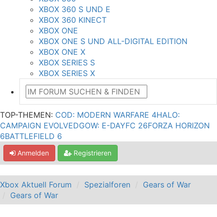
XBOX 360 S UND E
XBOX 360 KINECT
XBOX ONE
XBOX ONE S UND ALL-DIGITAL EDITION
XBOX ONE X
XBOX SERIES S
XBOX SERIES X
TOP-THEMEN:
COD: MODERN WARFARE 4
HALO:
CAMPAIGN EVOLVED
GOW: E-DAY
FC 26
FORZA HORIZON
6
BATTLEFIELD 6
Anmelden
Registrieren
Xbox Aktuell Forum
Spezialforen
Gears of War
Gears of War