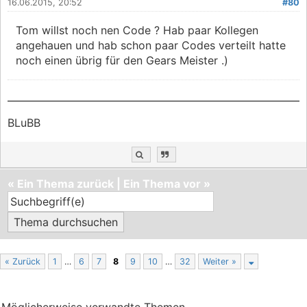
16.06.2015, 20:52
#80
Tom willst noch nen Code ? Hab paar Kollegen
angehauen und hab schon paar Codes verteilt hatte
noch einen übrig für den Gears Meister .)
BLuBB
«
Ein Thema zurück
|
Ein Thema vor
»
« Zurück
1
…
6
7
8
9
10
…
32
Weiter »