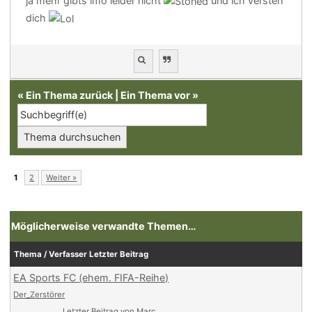
ja mehr gibts imo leider nicht
und ich versteh
dich
«
Ein Thema zurück
|
Ein Thema vor
»
1
2
Weiter »
Möglicherweise verwandte Themen…
Thema / Verfasser
Letzter Beitrag
EA Sports FC (ehem. FIFA-Reihe)
Der_Zerstörer
Letzter Beitrag
von
Marc