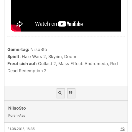
Gamertag:
NilsoSto
Spielt:
Halo Wars 2, Skyrim, Doom
Freut sich auf:
Outlast 2, Mass Effect: Andromeda, Red
Dead Redemption 2
NilsoSto
Foren-Ass
21.08.2013, 18:35
#2