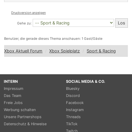
Druckversion anzeigen
Gehe zu:
Benutzer, die gerade dieses Thema anschauen: 1 Gast/Gäste
Xbox Aktuell Forum
Xbox Spielplatz
Sport & Racing
INTERN
SOCIAL MEDIA & CO.
Impressum
Bluesky
Das Team
Discord
Freie Jobs
Facebook
Werbung schalten
Instagram
Unsere Partnershops
Threads
Datenschutz & Hinweise
TikTok
Twitch