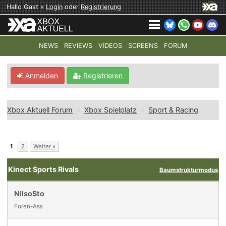
Hallo Gast »
Login
oder
Registrierung
NEWS
REVIEWS
VIDEOS
SCREENS
FORUM
TOP-THEMEN:
COD: MODERN WARFARE 4
HALO: CAMPAI
Anmelden
Registrieren
Xbox Aktuell Forum
Xbox Spielplatz
Sport & Racing
1
2
Weiter »
Kinect Sports Rivals
Baumstrukturmodus
NilsoSto
Foren-Ass