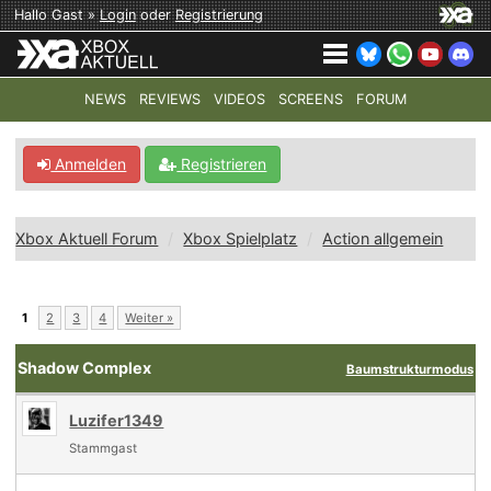
Hallo Gast »
Login
oder
Registrierung
NEWS
REVIEWS
VIDEOS
SCREENS
FORUM
TOP-THEMEN:
COD: MODERN WARFARE 4
HALO: CAMPAI
Anmelden
Registrieren
Xbox Aktuell Forum
Xbox Spielplatz
Action allgemein
1
2
3
4
Weiter »
Shadow Complex
Baumstrukturmodus
Luzifer1349
Stammgast