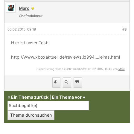
Marc
Chefredakteur
05.02.2015, 09:18
#3
Hier ist unser Test:
http://www.xboxaktuell.de/reviews,id994,...leims.html
(Dieser Beitrag wurde zuletzt bearbeitet: 05.02.2015, 16:45 von
Marc
.)
«
Ein Thema zurück
|
Ein Thema vor
»