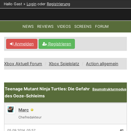
Hallo Gast »
Login
oder
Registrierung
NEWS
REVIEWS
VIDEOS
SCREENS
FORUM
TOP-THEMEN:
COD: MODERN WARFARE 4
HALO: CAMPAI
Anmelden
Registrieren
Xbox Aktuell Forum
Xbox Spielplatz
Action allgemein
Teenage Mutant Ninja Turtles: Die Gefahr
Baumstrukturmodus
des Ooze-Schleims
Marc
Chefredakteur
05.09.2014, 05:57
#1