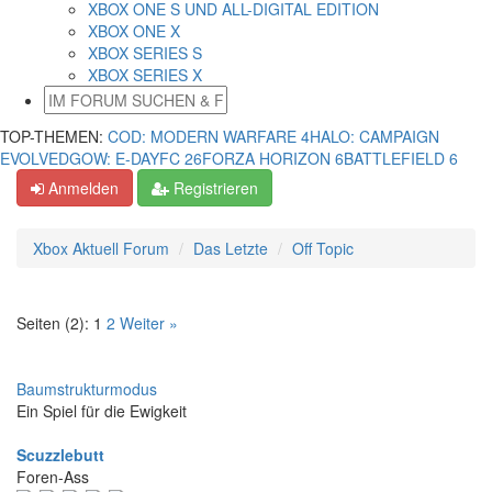
XBOX ONE S UND ALL-DIGITAL EDITION
XBOX ONE X
XBOX SERIES S
XBOX SERIES X
TOP-THEMEN:
COD: MODERN WARFARE 4
HALO: CAMPAIGN
EVOLVED
GOW: E-DAY
FC 26
FORZA HORIZON 6
BATTLEFIELD 6
Anmelden
Registrieren
Xbox Aktuell Forum
Das Letzte
Off Topic
Seiten (2):
1
2
Weiter »
Baumstrukturmodus
Ein Spiel für die Ewigkeit
Scuzzlebutt
Foren-Ass