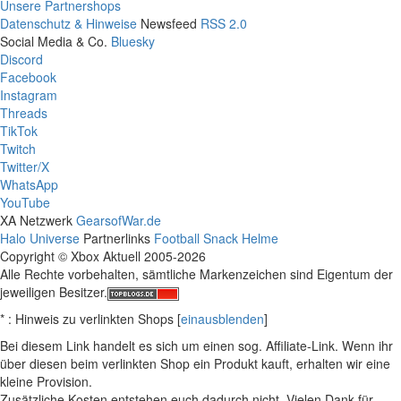
Unsere Partnershops
Datenschutz & Hinweise
Newsfeed
RSS 2.0
Social Media & Co.
Bluesky
Discord
Facebook
Instagram
Threads
TikTok
Twitch
Twitter/X
WhatsApp
YouTube
XA Netzwerk
GearsofWar.de
Halo Universe
Partnerlinks
Football Snack Helme
Copyright © Xbox Aktuell 2005-2026
Alle Rechte vorbehalten, sämtliche Markenzeichen sind Eigentum der
jeweiligen Besitzer.
* : Hinweis zu verlinkten Shops [
ein
aus
blenden
]
Bei diesem Link handelt es sich um einen sog. Affiliate-Link. Wenn ihr
über diesen beim verlinkten Shop ein Produkt kauft, erhalten wir eine
kleine Provision.
Zusätzliche Kosten entstehen euch dadurch nicht. Vielen Dank für