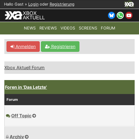
Hallo Gast »
Login
oder
Registrierung
NEWS
REVIEWS
VIDEOS
SCREENS
FORUM
TOP-THEMEN:
COD: MODERN WARFARE 4
HALO: CAMPAI
Anmelden
Registrieren
Xbox Aktuell Forum
Foren in 'Das Letzte'
Forum
Off Topic
Archiv