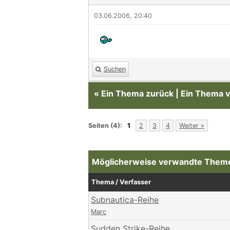
03.06.2006, 20:40
Suchen
«
Ein Thema zurück
|
Ein Thema v
Seiten (4):
1
2
3
4
Weiter »
Möglicherweise verwandte The
Thema / Verfasser
Subnautica-Reihe
Marc
Sudden Strike-Reihe