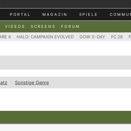
PORTAL
MAGAZIN
SPIELE
COMMU
VIDEOS
SCREENS
FORUM
ARE 4
HALO: CAMPAIGN EVOLVED
GOW: E-DAY
FC 26
latz
Sonstige Genre