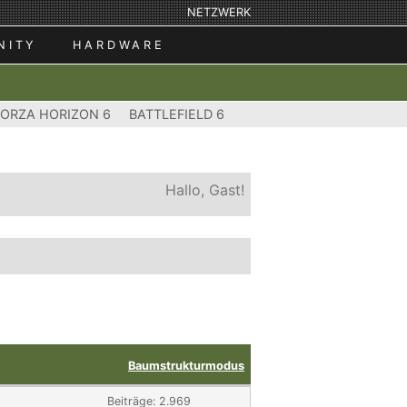
NETZWERK
NITY
HARDWARE
FORZA HORIZON 6
BATTLEFIELD 6
Hallo, Gast!
Baumstrukturmodus
Beiträge: 2.969