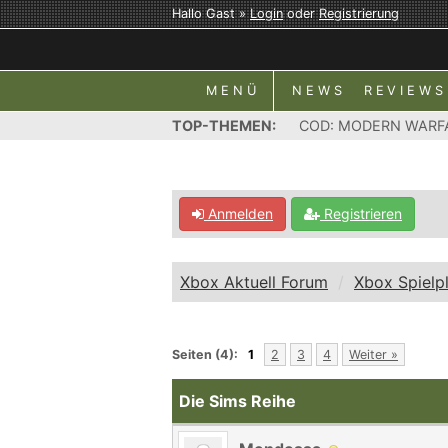
Hallo Gast »
Login
oder
Registrierung
MENÜ
NEWS
REVIEWS
TOP-THEMEN:
COD: MODERN WARF
Anmelden
Registrieren
Xbox Aktuell Forum
Xbox Spielp
Seiten (4):
1
2
3
4
Weiter »
Die Sims Reihe