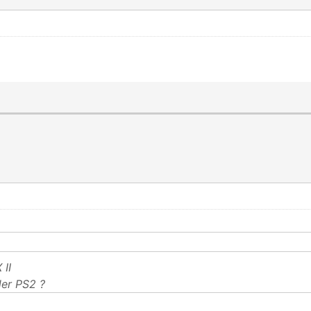
 II
er PS2 ?