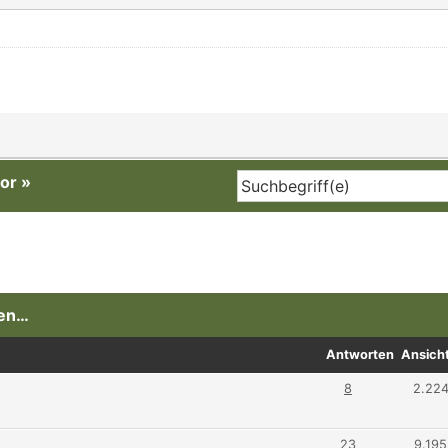
or
»
men…
Antworten
Ansich
8
2.22
23
9.195