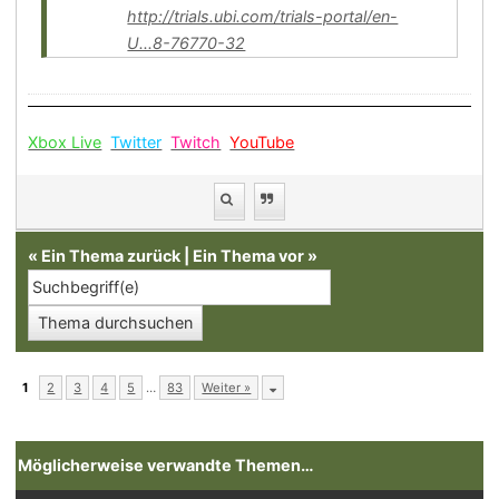
http://trials.ubi.com/trials-portal/en-
U...8-76770-32
Xbox Live
Twitter
Twitch
YouTube
«
Ein Thema zurück
|
Ein Thema vor
»
1
2
3
4
5
…
83
Weiter »
Möglicherweise verwandte Themen…