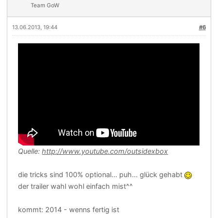
Team GoW
13.06.2013, 19:44
#6
Quelle:
http://www.youtube.com/outsidexbox
die tricks sind 100% optional... puh... glück gehabt
der trailer wahl wohl einfach mist^^
kommt: 2014 - wenns fertig ist