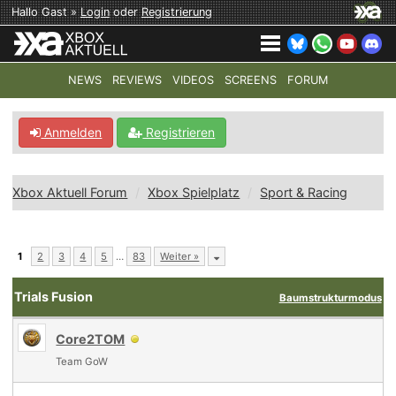
Hallo Gast »
Login
oder
Registrierung
NEWS
REVIEWS
VIDEOS
SCREENS
FORUM
TOP-THEMEN:
COD: MODERN WARFARE 4
HALO: CAMPAI
Anmelden
Registrieren
Xbox Aktuell Forum
Xbox Spielplatz
Sport & Racing
1
2
3
4
5
…
83
Weiter »
Trials Fusion
Baumstrukturmodus
Core2TOM
Team GoW