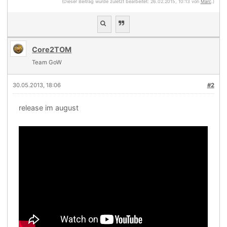
(Dieser Beitrag wurde zuletzt bearbeitet: 26.02.2015, 10:13 von
Marc
.)
Core2TOM
Team GoW
30.05.2013, 18:06
#2
release im august