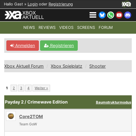
Hallo Gast »
Login
oder
Registrierung
NEWS
REVIEWS
VIDEOS
SCREENS
FORUM
TOP-THEMEN:
COD: MODERN WARFARE 4
HALO: CAMPAI
Anmelden
Registrieren
Xbox Aktuell Forum
Xbox Spielplatz
Shooter
1
2
3
4
Weiter »
Payday 2 / Crimewave Edition
Baumstrukturmodus
Core2TOM
Team GoW