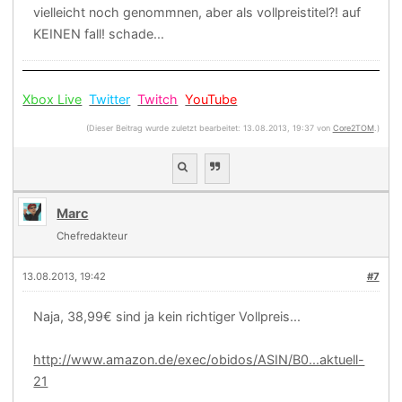
vielleicht noch genommnen, aber als vollpreistitel?! auf
KEINEN fall! schade...
Xbox Live
Twitter
Twitch
YouTube
(Dieser Beitrag wurde zuletzt bearbeitet: 13.08.2013, 19:37 von
Core2TOM
.)
Marc
Chefredakteur
13.08.2013, 19:42
#7
Naja, 38,99€ sind ja kein richtiger Vollpreis...
http://www.amazon.de/exec/obidos/ASIN/B0...aktuell-
21