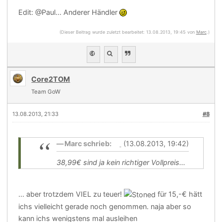
Edit: @Paul... Anderer Händler
(Dieser Beitrag wurde zuletzt bearbeitet: 13.08.2013, 19:45 von
Marc
.)
Core2TOM
Team GoW
13.08.2013, 21:33
#8
Marc schrieb:
(13.08.2013, 19:42)
38,99€ sind ja kein richtiger Vollpreis...
... aber trotzdem VIEL zu teuer!
für 15,-€ hätt
ichs vielleicht gerade noch genommen. naja aber so
kann ichs wenigstens mal ausleihen