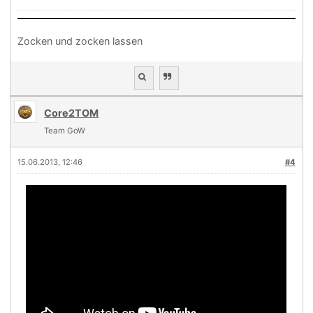
Zocken und zocken lassen
Core2TOM
Team GoW
15.06.2013, 12:46
#4