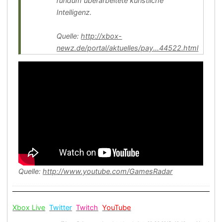
rundum überarbeitete künstliche
Intelligenz.
Quelle:
http://xbox-
newz.de/portal/aktuelles/pay...44522.html
Quelle:
http://www.youtube.com/GamesRadar
Xbox Live
Twitter
Twitch
YouTube