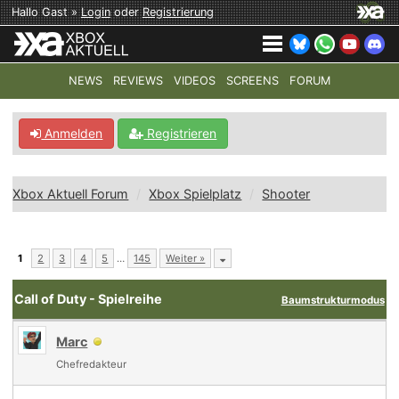
Hallo Gast »
Login
oder
Registrierung
NEWS
REVIEWS
VIDEOS
SCREENS
FORUM
TOP-THEMEN:
COD: MODERN WARFARE 4
HALO: CAMPAI
Anmelden
Registrieren
Xbox Aktuell Forum
Xbox Spielplatz
Shooter
1
2
3
4
5
…
145
Weiter »
Call of Duty - Spielreihe
Baumstrukturmodus
Marc
Chefredakteur