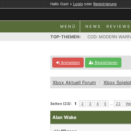
Hallo Gast »
Login
oder
Registrierung
MENÜ
NEWS
REVIEWS
TOP-THEMEN:
COD: MODERN WARF
Anmelden
Registrieren
Xbox Aktuell Forum
Xbox Spielp
Seiten (23):
1
2
3
4
5
…
23
We
Alan Wake