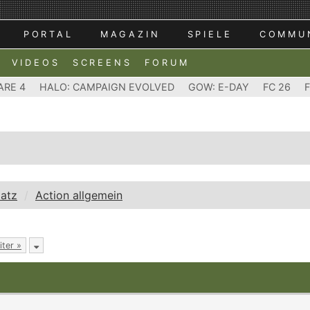
PORTAL
MAGAZIN
SPIELE
COMMU
VIDEOS
SCREENS
FORUM
ARE 4
HALO: CAMPAIGN EVOLVED
GOW: E-DAY
FC 26
latz
Action allgemein
iter »