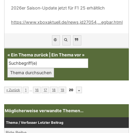
2026er Saison-Update jetzt für F1 25 erhältlich
https://www.xboxaktuell.de/news,id27054,...egbar.html
«
Ein Thema zurück
|
Ein Thema vor
»
« Zurück
1
…
16
17
18
19
20
Möglicherweise verwandte Themen…
Thema / Verfasser
Letzter Beitrag
Ride Reihe