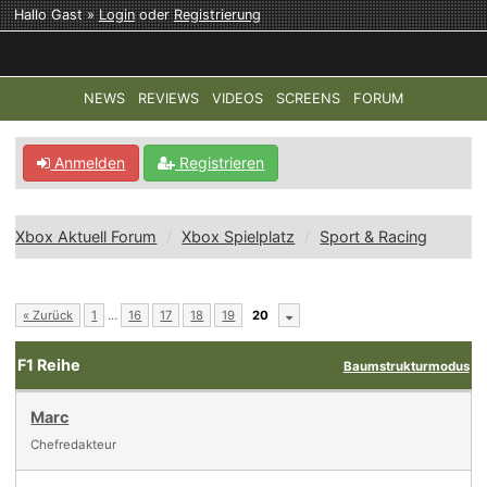
Hallo Gast »
Login
oder
Registrierung
NEWS
REVIEWS
VIDEOS
SCREENS
FORUM
TOP-THEMEN:
COD: MODERN WARFARE 4
HALO: CAMPAI
Anmelden
Registrieren
Xbox Aktuell Forum
Xbox Spielplatz
Sport & Racing
« Zurück
1
…
16
17
18
19
20
F1 Reihe
Baumstrukturmodus
Marc
Chefredakteur