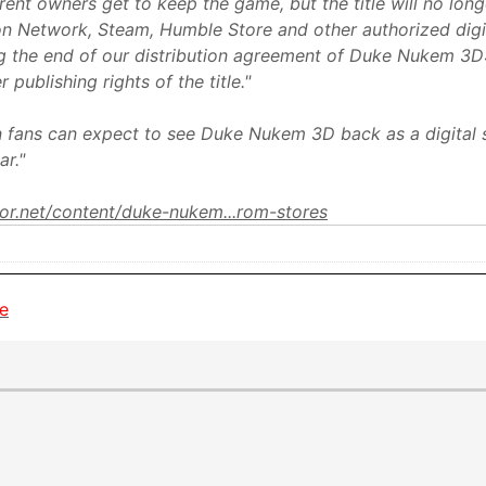
urrent owners get to keep the game, but the title will no lon
on Network, Steam, Humble Store and other authorized digi
g the end of our distribution agreement of Duke Nukem 3D
 publishing rights of the title."
 fans can expect to see Duke Nukem 3D back as a digital s
ar."
tor.net/content/duke-nukem...rom-stores
e