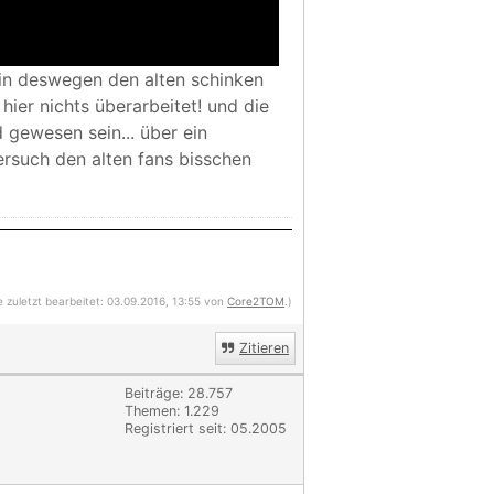
ein deswegen den alten schinken
hier nichts überarbeitet! und die
 gewesen sein... über ein
versuch den alten fans bisschen
e zuletzt bearbeitet: 03.09.2016, 13:55 von
Core2TOM
.)
Zitieren
Beiträge: 28.757
Themen: 1.229
Registriert seit: 05.2005