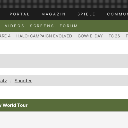
PORTAL
MAGAZIN
SPIELE
COMMU
VIDEOS
SCREENS
FORUM
ARE 4
HALO: CAMPAIGN EVOLVED
GOW: E-DAY
FC 26
latz
Shooter
y World Tour