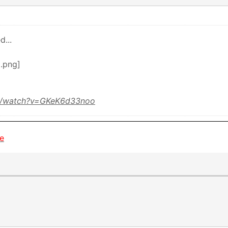
d...
m/watch?v=GKeK6d33noo
e