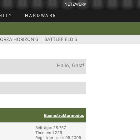
NETZWERK
NITY
HARDWARE
FORZA HORIZON 6
BATTLEFIELD 6
Hallo, Gast!
Baumstrukturmodus
Beiträge: 28.757
Themen: 1.229
Registriert seit: 05.2005