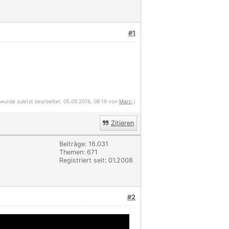
#1
 wurde zuletzt bearbeitet: 05.09.2016, 08:19 von
Marc
.)
Zitieren
Beiträge: 16.031
Themen: 671
Registriert seit: 01.2008
#2