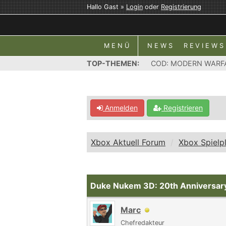
Hallo Gast »
Login
oder
Registrierung
MENÜ
NEWS
REVIEWS
TOP-THEMEN:
COD: MODERN WARF
Anmelden
Registrieren
Xbox Aktuell Forum
Xbox Spielp
Duke Nukem 3D: 20th Anniversar
Marc
Chefredakteur