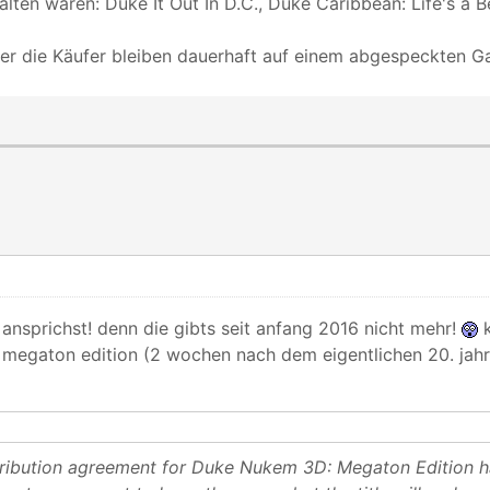
alten waren: Duke It Out In D.C., Duke Caribbean: Life's a 
er die Käufer bleiben dauerhaft auf einem abgespeckten Ga
 ansprichst! denn die gibts seit anfang 2016 nicht mehr!
k
 megaton edition (2 wochen nach dem eigentlichen 20. jah
stribution agreement for Duke Nukem 3D: Megaton Edition 