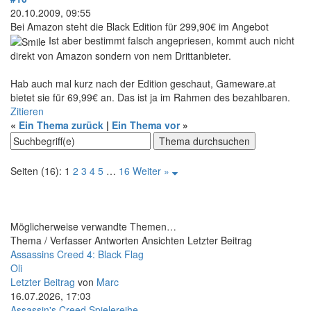
20.10.2009, 09:55
Bei Amazon steht die Black Edition für 299,90€ im Angebot
Ist aber bestimmt falsch angepriesen, kommt auch nicht
direkt von Amazon sondern von nem Drittanbieter.
Hab auch mal kurz nach der Edition geschaut, Gameware.at
bietet sie für 69,99€ an. Das ist ja im Rahmen des bezahlbaren.
Zitieren
«
Ein Thema zurück
|
Ein Thema vor
»
Seiten (16):
1
2
3
4
5
…
16
Weiter »
Möglicherweise verwandte Themen…
Thema / Verfasser
Antworten
Ansichten
Letzter Beitrag
Assassins Creed 4: Black Flag
Oli
Letzter Beitrag
von
Marc
16.07.2026, 17:03
Assassin's Creed Spielereihe