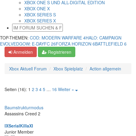
XBOX ONE S UND ALL-DIGITAL EDITION
XBOX ONE X
XBOX SERIES S
XBOX SERIES X
TOP-THEMEN:
COD: MODERN WARFARE 4
HALO: CAMPAIGN
EVOLVED
GOW: E-DAY
FC 26
FORZA HORIZON 6
BATTLEFIELD 6
Anmelden
Registrieren
Xbox Aktuell Forum
Xbox Spielplatz
Action allgemein
Seiten (16):
1
2
3
4
5
…
16
Weiter »
Baumstrukturmodus
Assassins Creed 2
IXSerialKillaXI
Junior Member