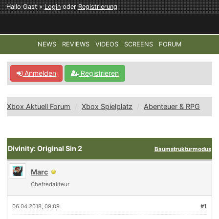
Hallo Gast »
Login
oder
Registrierung
NEWS
REVIEWS
VIDEOS
SCREENS
FORUM
TOP-THEMEN:
COD: MODERN WARFARE 4
HALO: CAMPAI
Anmelden
Registrieren
Xbox Aktuell Forum
Xbox Spielplatz
Abenteuer & RPG
Divinity: Original Sin 2
Baumstrukturmodus
Marc
Chefredakteur
06.04.2018, 09:09
#1