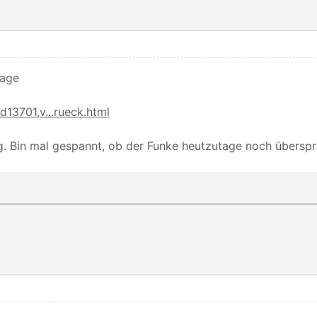
lage
d13701,v...rueck.html
g. Bin mal gespannt, ob der Funke heutzutage noch überspri