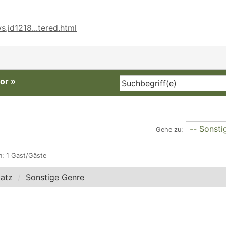
,id1218...tered.html
or
»
Gehe zu:
n: 1 Gast/Gäste
latz
Sonstige Genre