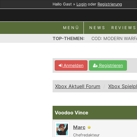
Hallo Gast »
Login
oder
Registrierung
MENÜ
NEWS
REVIEWS
TOP-THEMEN:
COD: MODERN WARF
Anmelden
Registrieren
Xbox Aktuell Forum
Xbox Spielp
Voodoo Vince
Marc
Chefredakteur