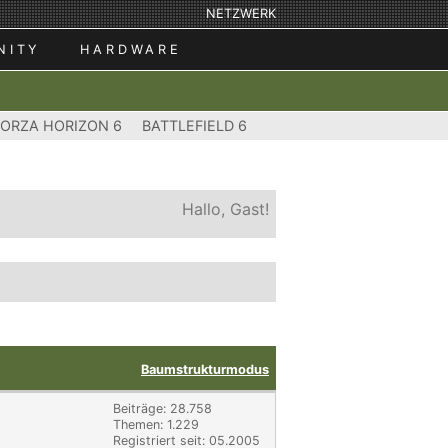
NETZWERK
NITY
HARDWARE
FORZA HORIZON 6
BATTLEFIELD 6
Hallo, Gast!
Baumstrukturmodus
Beiträge: 28.758
Themen: 1.229
Registriert seit: 05.2005