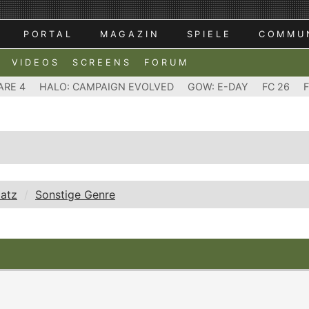
PORTAL
MAGAZIN
SPIELE
COMMU
VIDEOS
SCREENS
FORUM
ARE 4
HALO: CAMPAIGN EVOLVED
GOW: E-DAY
FC 26
latz
Sonstige Genre