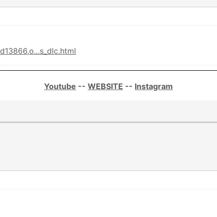
d13866,o...s_dlc.html
Youtube
--
WEBSITE
--
Instagram