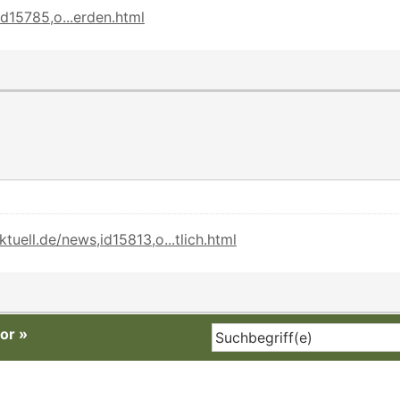
d15785,o...erden.html
uell.de/news,id15813,o...tlich.html
or
»