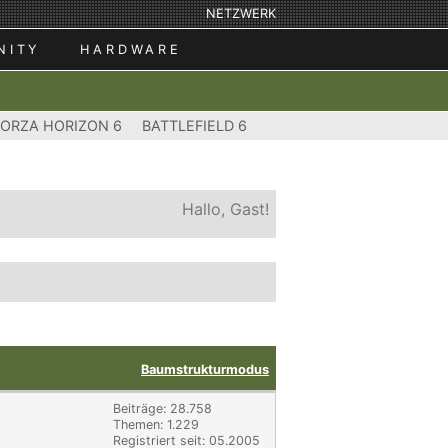
NETZWERK
NITY
HARDWARE
FORZA HORIZON 6
BATTLEFIELD 6
Hallo, Gast!
Baumstrukturmodus
Beiträge: 28.758
Themen: 1.229
Registriert seit: 05.2005