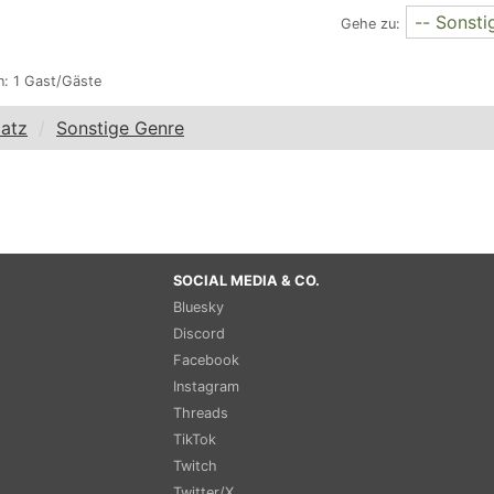
Gehe zu:
n: 1 Gast/Gäste
latz
Sonstige Genre
SOCIAL MEDIA & CO.
Bluesky
Discord
Facebook
Instagram
Threads
TikTok
Twitch
Twitter/X