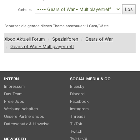
Gehe zu:
Benutzer, die gerade dieses Thema anschauen: 1 Gast/Gäste
Xbox Aktuell Forum
Spezialforen
Gears of War
Gears of War - Multiplayertreff
INTERN
SOCIAL MEDIA & CO.
Impressum
Bluesky
Das Team
Discord
Freie Jobs
Facebook
Werbung schalten
Instagram
Unsere Partnershops
Threads
Datenschutz & Hinweise
TikTok
Twitch
Twitter/X
NEWSFEED