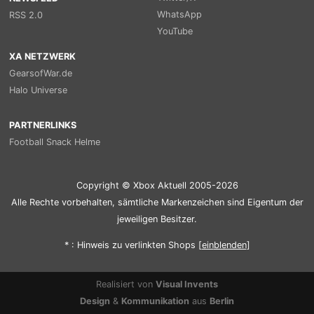
WhatsApp
RSS 2.0
YouTube
XA NETZWERK
GearsofWar.de
Halo Universe
PARTNERLINKS
Football Snack Helme
Copyright © Xbox Aktuell 2005-2026
Alle Rechte vorbehalten, sämtliche Markenzeichen sind Eigentum der
jeweiligen Besitzer.
* : Hinweis zu verlinkten Shops [
ein
blenden
]
Realisiert von
Visual Invents
Design
&
Kommunikation
aus
Berlin