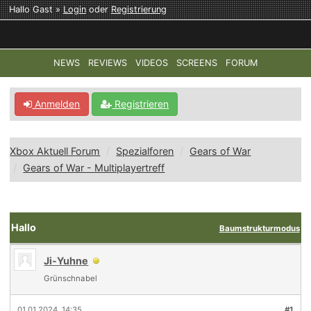
Hallo Gast »
Login
oder
Registrierung
NEWS
REVIEWS
VIDEOS
SCREENS
FORUM
TOP-THEMEN:
COD: MODERN WARFARE 4
HALO: CAMPAI
Anmelden
Registrieren
Xbox Aktuell Forum
Spezialforen
Gears of War
Gears of War - Multiplayertreff
Hallo
Baumstrukturmodus
Ji-Yuhne
Grünschnabel
01.01.2024, 14:35
#1