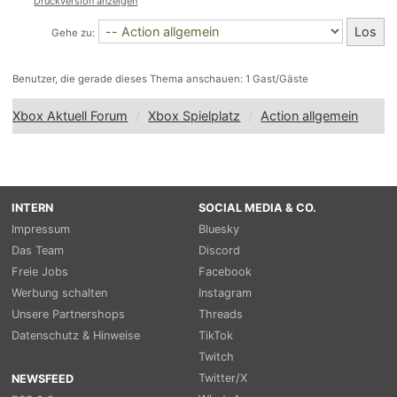
Druckversion anzeigen
Gehe zu:
Benutzer, die gerade dieses Thema anschauen: 1 Gast/Gäste
Xbox Aktuell Forum
Xbox Spielplatz
Action allgemein
INTERN
SOCIAL MEDIA & CO.
Impressum
Bluesky
Das Team
Discord
Freie Jobs
Facebook
Werbung schalten
Instagram
Unsere Partnershops
Threads
Datenschutz & Hinweise
TikTok
Twitch
Twitter/X
NEWSFEED