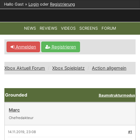
Hallo Gast »
Login
oder
Registrierung
NEWS
REVIEWS
VIDEOS
SCREENS
FORUM
TOP-THEMEN:
COD: MODERN WARFARE 4
HALO: CAMPAI
Anmelden
Registrieren
Xbox Aktuell Forum
Xbox Spielplatz
Action allgemein
Grounded
Baumstrukturmodus
Marc
Chefredakteur
14.11.2019, 23:08
#1