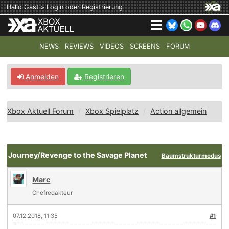
Hallo Gast »
Login
oder
Registrierung
NEWS
REVIEWS
VIDEOS
SCREENS
FORUM
TOP-THEMEN:
COD: MODERN WARFARE 4
HALO: CAMPAI
Anmelden
Registrieren
Xbox Aktuell Forum
Xbox Spielplatz
Action allgemein
Journey/Revenge to the Savage Planet
Baumstrukturmodus
Marc
Chefredakteur
07.12.2018, 11:35
#1