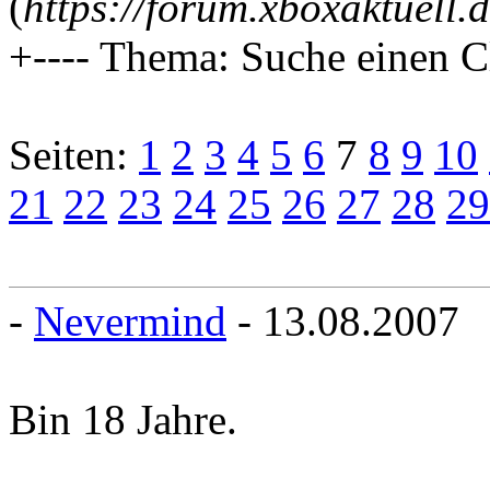
(
https://forum.xboxaktuell.
+---- Thema: Suche einen C
Seiten:
1
2
3
4
5
6
7
8
9
10
21
22
23
24
25
26
27
28
29
-
Nevermind
- 13.08.2007
Bin 18 Jahre.