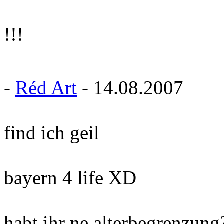
!!!
-
Réd Art
- 14.08.2007
find ich geil
bayern 4 life XD
habt ihr ne alterbegrenzung