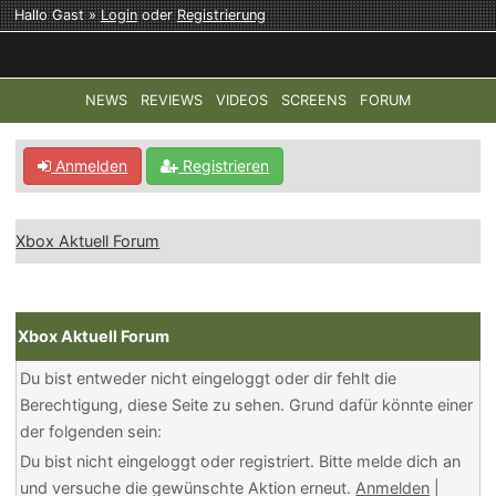
Hallo Gast »
Login
oder
Registrierung
NEWS
REVIEWS
VIDEOS
SCREENS
FORUM
TOP-THEMEN:
COD: MODERN WARFARE 4
HALO: CAMPAI
Anmelden
Registrieren
Xbox Aktuell Forum
Xbox Aktuell Forum
Du bist entweder nicht eingeloggt oder dir fehlt die
Berechtigung, diese Seite zu sehen. Grund dafür könnte einer
der folgenden sein:
Du bist nicht eingeloggt oder registriert. Bitte melde dich an
und versuche die gewünschte Aktion erneut.
Anmelden
|