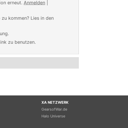
ion erneut.
Anmelden
|
te zu kommen? Lies in den
ung.
Link zu benutzen.
XA NETZWERK
GearsofWar.de
Halo Universe