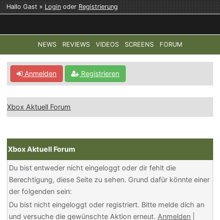
Hallo Gast »
Login
oder
Registrierung
NEWS
REVIEWS
VIDEOS
SCREENS
FORUM
TOP-THEMEN:
COD: MODERN WARFARE 4
HALO: CAMPAI
Anmelden
Registrieren
Xbox Aktuell Forum
Xbox Aktuell Forum
Du bist entweder nicht eingeloggt oder dir fehlt die
Berechtigung, diese Seite zu sehen. Grund dafür könnte einer
der folgenden sein:
Du bist nicht eingeloggt oder registriert. Bitte melde dich an
und versuche die gewünschte Aktion erneut.
Anmelden
|