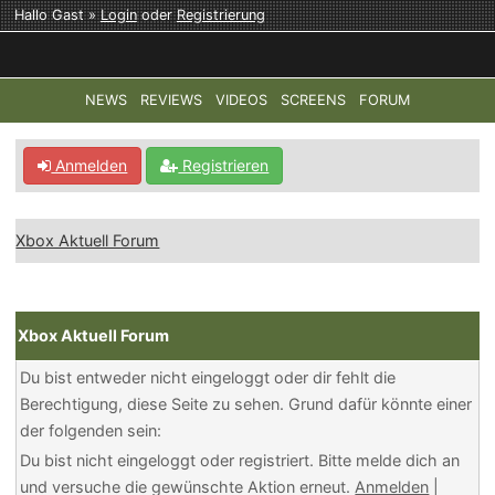
Hallo Gast »
Login
oder
Registrierung
NEWS
REVIEWS
VIDEOS
SCREENS
FORUM
TOP-THEMEN:
COD: MODERN WARFARE 4
HALO: CAMPAI
Anmelden
Registrieren
Xbox Aktuell Forum
Xbox Aktuell Forum
Du bist entweder nicht eingeloggt oder dir fehlt die
Berechtigung, diese Seite zu sehen. Grund dafür könnte einer
der folgenden sein:
Du bist nicht eingeloggt oder registriert. Bitte melde dich an
und versuche die gewünschte Aktion erneut.
Anmelden
|