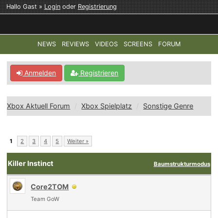
Hallo Gast »
Login
oder
Registrierung
NEWS
REVIEWS
VIDEOS
SCREENS
FORUM
TOP-THEMEN:
COD: MODERN WARFARE 4
HALO: CAMPAI
Anmelden
Registrieren
Xbox Aktuell Forum
Xbox Spielplatz
Sonstige Genre
1
2
3
4
5
Weiter »
Killer Instinct
Baumstrukturmodus
Core2TOM
Team GoW