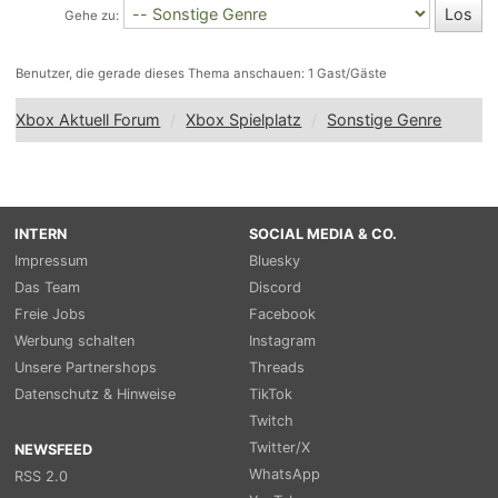
Gehe zu:
Benutzer, die gerade dieses Thema anschauen: 1 Gast/Gäste
Xbox Aktuell Forum
Xbox Spielplatz
Sonstige Genre
INTERN
SOCIAL MEDIA & CO.
Impressum
Bluesky
Das Team
Discord
Freie Jobs
Facebook
Werbung schalten
Instagram
Unsere Partnershops
Threads
Datenschutz & Hinweise
TikTok
Twitch
Twitter/X
NEWSFEED
WhatsApp
RSS 2.0