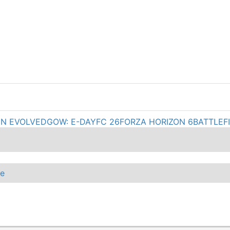
GN EVOLVED
GOW: E-DAY
FC 26
FORZA HORIZON 6
BATTLEF
he