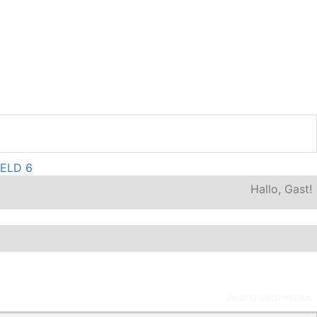
IELD 6
Hallo, Gast!
Baumstrukturmodus