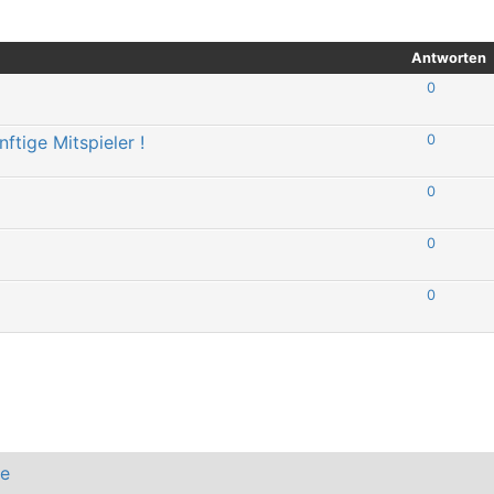
Antworten
0
tige Mitspieler !
0
0
0
0
he