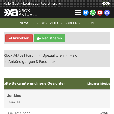
Hallo Gast »
Login
oder
Registrierung
NEWS
REVIEWS
VIDEOS
SCREENS
FORUM
TOP-THEMEN:
COD: MODERN WARFARE 4
HALO: CAMPAI
Anmelden
Registrieren
Xbox Aktuell Forum
Spezialforen
Halo
Ankündigungen & Feedback
alte Bekannte und neue Gesichter
Linearer Modus
Jenkins
Team HU
19.04.2015, 00:22
#208