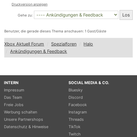
Druckversion anzeigen
Gehe zu:
Benutzer, die gerade dieses Thema anschauen: 1 Gast/Gäste
Xbox Aktuell Forum
Spezialforen
Halo
Ankündigungen & Feedback
INTERN
SOCIAL MEDIA & CO.
Impressum
Bluesky
Das Team
Discord
Freie Jobs
Facebook
Werbung schalten
Instagram
Unsere Partnershops
Threads
Datenschutz & Hinweise
TikTok
Twitch