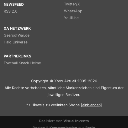
Twitter/X
NEWSFEED
WhatsApp
RSS 2.0
YouTube
XA NETZWERK
GearsofWar.de
Halo Universe
PARTNERLINKS
Football Snack Helme
Copyright © Xbox Aktuell 2005-2026
Alle Rechte vorbehalten, sämtliche Markenzeichen sind Eigentum der
jeweiligen Besitzer.
* : Hinweis zu verlinkten Shops [
ein
blenden
]
Realisiert von
Visual Invents
Design
&
Kommunikation
aus
Berlin