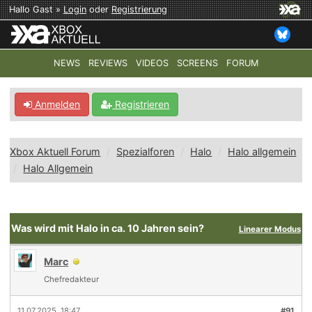
Hallo Gast »
Login
oder
Registrierung
NEWS
REVIEWS
VIDEOS
SCREENS
FORUM
TOP-THEMEN:
COD: MODERN WARFARE 4
HALO: CAMPAI
Anmelden
Registrieren
Xbox Aktuell Forum
Spezialforen
Halo
Halo allgemein
Halo Allgemein
Was wird mit Halo in ca. 10 Jahren sein?
Linearer Modus
Marc
Chefredakteur
11.07.2025, 18:47
#91