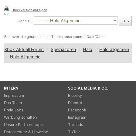
Druckversion anzeigen
Gehe zu:
Benutzer, die gerade dieses Thema anschauen: 1 Gast/Gäste
Xbox Aktuell Forum
Spezialforen
Halo
Halo allgemein
Halo Allgemein
INTERN
SOCIAL MEDIA & CO.
Impressum
Bluesky
Das Team
Discord
Freie Jobs
Facebook
Werbung schalten
Instagram
Unsere Partnershops
Threads
Datenschutz & Hinweise
TikTok