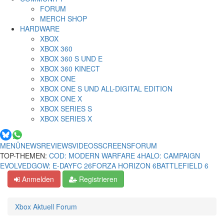
FORUM
MERCH SHOP
HARDWARE
XBOX
XBOX 360
XBOX 360 S UND E
XBOX 360 KINECT
XBOX ONE
XBOX ONE S UND ALL-DIGITAL EDITION
XBOX ONE X
XBOX SERIES S
XBOX SERIES X
MENÜ
NEWS
REVIEWS
VIDEOS
SCREENS
FORUM
TOP-THEMEN:
COD: MODERN WARFARE 4
HALO: CAMPAIGN
EVOLVED
GOW: E-DAY
FC 26
FORZA HORIZON 6
BATTLEFIELD 6
Anmelden
Registrieren
Xbox Aktuell Forum