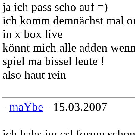
ja ich pass scho auf =)
ich komm demnächst mal o
in x box live
könnt mich alle adden wenn
spiel ma bissel leute !
also haut rein
-
maYbe
- 15.03.2007
ich habs im csl forum scho