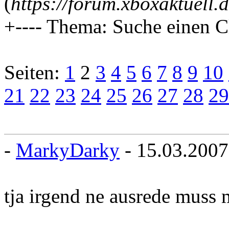
(
https://forum.xboxaktuell.
+---- Thema: Suche einen C
Seiten:
1
2
3
4
5
6
7
8
9
10
21
22
23
24
25
26
27
28
29
-
MarkyDarky
- 15.03.2007
tja irgend ne ausrede muss 