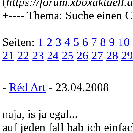
(
https://forum.xboxaktuell.
+---- Thema: Suche einen C
Seiten:
1
2
3
4
5
6
7
8
9
10
21
22
23
24
25
26
27
28
29
-
Réd Art
- 23.04.2008
naja, is ja egal...
auf jeden fall hab ich einfa