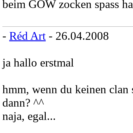
beim GOW zocken spass hab
-
Réd Art
- 26.04.2008
ja hallo erstmal
hmm, wenn du keinen clan s
dann? ^^
naja, egal...