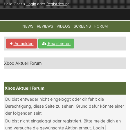
Hallo Gast »
Login
oder
Registrierung
NEWS
REVIEWS
VIDEOS
SCREENS
FORUM
TOP-THEMEN:
COD: MODERN WARFARE 4
HALO: CAMPAI
Anmelden
Registrieren
Xbox Aktuell Forum
Xbox Aktuell Forum
Du bist entweder nicht eingeloggt oder dir fehlt die
Berechtigung, diese Seite zu sehen. Grund dafür könnte einer
der folgenden sein:
Du bist nicht eingeloggt oder registriert. Bitte melde dich an
und versuche die gewünschte Aktion erneut.
Login
|